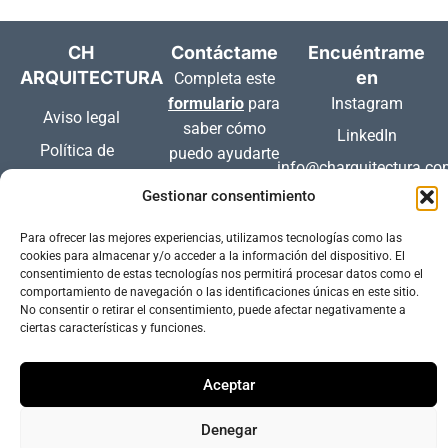
CH
Contáctame
Encuéntrame
ARQUITECTURA
en
Completa este
formulario
para
Instagram
Aviso legal
saber cómo
LinkedIn
Política de
puedo ayudarte
info@charquitectura.c
privacidad
o llámanos.
Gestionar consentimiento
Política de
cookies
Para ofrecer las mejores experiencias, utilizamos tecnologías como las
(UE)
cookies para almacenar y/o acceder a la información del dispositivo. El
consentimiento de estas tecnologías nos permitirá procesar datos como el
Accesibilidad
comportamiento de navegación o las identificaciones únicas en este sitio.
No consentir o retirar el consentimiento, puede afectar negativamente a
ciertas características y funciones.
Aceptar
Denegar